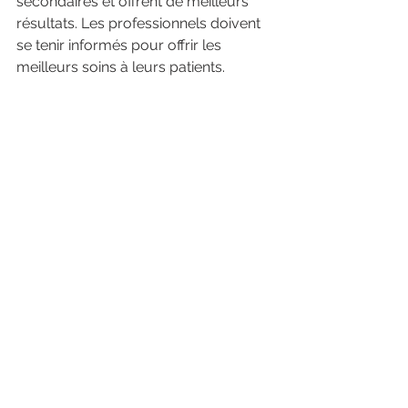
secondaires et offrent de meilleurs 
résultats. Les professionnels doivent 
se tenir informés pour offrir les 
meilleurs soins à leurs patients.
Demande croissante de 
traitements esthétiques
La demande augmente, notamment 
chez les jeunes générations, offrant 
aux professionnels la possibilité 
d’élargir leur pratique et d’attirer de 
nouveaux patients
.
Résumé et 
recommandations
Les 
fillers et boosters
 sont des outils 
essentiels pour les professionnels de 
la médecine esthétique.En 
comprenant leurs 
avantages, 