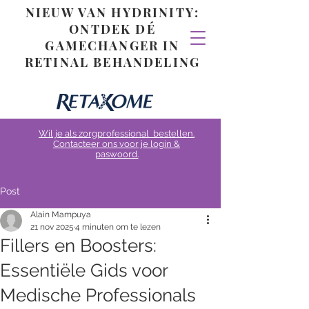
NIEUW VAN HYDRINITY:
ONTDEK DÉ
GAMECHANGER IN
RETINAL BEHANDELING
Wil je als zorgprofessional bestellen.
Contacteer ons voor je login &
paswoord.
Post
Alain Mampuya
21 nov 2025
4 minuten om te lezen
Fillers en Boosters:
Essentiële Gids voor
Medische Professionals