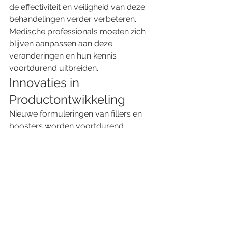
de effectiviteit en veiligheid van deze 
behandelingen verder verbeteren. 
Medische professionals moeten zich 
blijven aanpassen aan deze 
veranderingen en hun kennis 
voortdurend uitbreiden. 
Innovaties in 
Productontwikkeling 
Nieuwe formuleringen van fillers en 
boosters worden voortdurend 
ontwikkeld. Dit omvat producten die 
langer meegaan, minder bijwerkingen 
hebben en betere resultaten bieden. 
Het is belangrijk voor professionals 
om op de hoogte te blijven van deze 
innovaties om hun patiënten de beste 
zorg te bieden. 
Groeiende Vraag naar Esthetische 