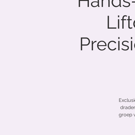
Hands-
Lif
Precisi
Exclusi
draden
groep v