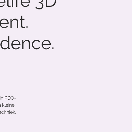
life 3D
ent.
fidence.
 in PDO-
 kleine
echniek,