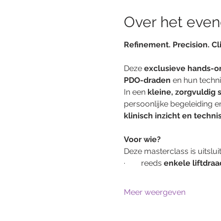
Over het eve
Refinement. Precision. Cl
Deze 
exclusieve hands-o
PDO-draden
 en hun techni
In een 
kleine, zorgvuldig
persoonlijke begeleiding en
klinisch inzicht en techni
Voor wie?
Deze masterclass is uitslui
·        reeds 
enkele liftdra
Meer weergeven