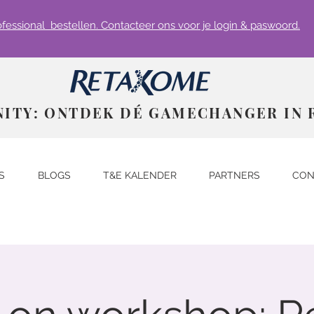
rofessional bestellen. Contacteer ons voor je login & paswoord.
NITY: ONTDEK DÉ GAMECHANGER IN 
S
BLOGS
T&E KALENDER
PARTNERS
CON