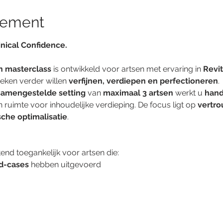
nement
inical Confidence.
n masterclass
 is ontwikkeld voor artsen met ervaring in 
Revit
eken verder willen 
verfijnen, verdiepen en perfectioneren
.
 samengestelde setting
 van 
maximaal 3 artsen
 werkt u 
hand
 ruimte voor inhoudelijke verdieping. De focus ligt op 
vertro
sche optimalisatie
.
tend toegankelijk voor artsen die:
ad-cases
 hebben uitgevoerd