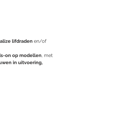
alize lifdraden
 en/of 
s-on op modellen
, met 
uwen in uitvoering, 