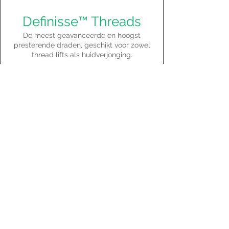
Definisse™ Threads
De meest geavanceerde en hoogst
presterende draden, geschikt voor zowel
thread lifts als huidverjonging.
Lees meer
Definisse™
Hydrobooster
Een injecteerbare hyaluronzuurgel die de
hydratatie aanvult en behoudt, en zo de
huidtint en elasticiteit verbetert.
Lees meer
Definisse™ Filler
Een dense en cohesieve hyaluronzuurgel
ONZE LOCATIES
die verloren volume en hydratatie herstelt,