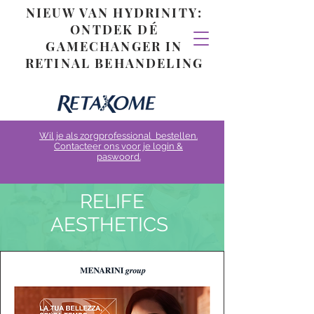
NIEUW VAN HYDRINITY:
ONTDEK DÉ
GAMECHANGER IN
RETINAL BEHANDELING
Wil je als zorgprofessional bestellen.
Contacteer ons voor je login &
paswoord.
RELIFE
AESTHETICS