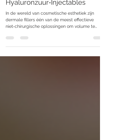
Nieuwe Standaard in
Hyaluronzuur‑Injectables
In de wereld van cosmetische esthetiek zijn
dermale fillers één van de meest effectieve
niet‑chirurgische oplossingen om volume te
herstellen, rimpels te verzachten en je natuurlijke
contouren te accentueren. Relife Aesthetics
heeft met zijn Definisse™ fillers een technologie
geïntroduceerd die niet alleen voldoet aan de
hedendaagse behoeften van schoonheid en
verjonging, maar deze ook herdefinieert door
precisie, natuurlijk uiterlijk resultaat en
verbeterde duurzaamheid.