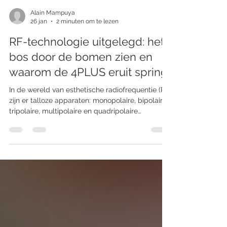
Alain Mampuya
26 jan
2 minuten om te lezen
RF-technologie uitgelegd: het
bos door de bomen zien en
waarom de 4PLUS eruit springt
In de wereld van esthetische radiofrequentie (RF)
zijn er talloze apparaten: monopolaire, bipolaire,
tripolaire, multipolaire en quadripolaire
systemen. Het kan soms voelen alsof je door de
bomen het bos niet meer ziet . In deze blog
leggen we de verschillen uit en laten we zien
waarom de NovaClinical 4PLUS quadripolaire
RF een aanrader is voor moderne huidverjonging.
Het bos van RF-technologieën Monopolaire RF
Structuur: 1 actieve elektrode + grounding pad
Diepte: diep (3