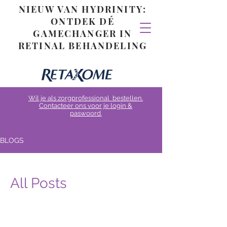
NIEUW VAN HYDRINITY:
ONTDEK DÉ
GAMECHANGER IN
RETINAL BEHANDELING
Wil je als zorgprofessional bestellen.
Contacteer ons voor je login &
paswoord.
BLOGS
All Posts