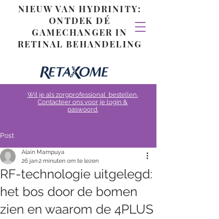
NIEUW VAN HYDRINITY:
ONTDEK DÉ
GAMECHANGER IN
RETINAL BEHANDELING
Wil je als zorgprofessional bestellen.
Contacteer ons voor je login &
paswoord.
Post
Alain Mampuya
26 jan
2 minuten om te lezen
RF-technologie uitgelegd:
het bos door de bomen
zien en waarom de 4PLUS