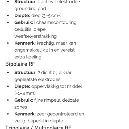
Structuur:
 1 actieve elektrode + 
grounding pad
Diepte:
 diep (3–5 cm+)
Gebruik:
 lichaamscontouring, 
cellulitis, diepe 
weefselverstrakking
Kenmerk:
 krachtig, maar kan 
ongemakkelijk zijn en vereist 
extra koeling
Bipolaire RF
Structuur:
 2 dicht bij elkaar 
geplaatste elektrodes
Diepte:
 oppervlakkig tot middel 
(~1–4 mm)
Gebruik:
 fijne rimpels, delicate 
zones
Kenmerk:
 zeer gecontroleerd en 
veilig, beperkt in diepte
Tripolaire / Multipolaire RF