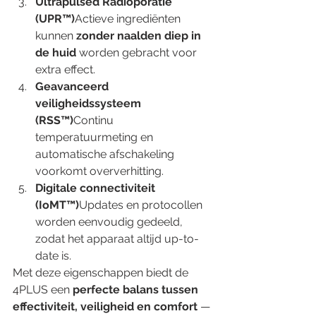
Ultrapulsed Radioporatie 
(UPR™)
Actieve ingrediënten 
kunnen 
zonder naalden diep in 
de huid
 worden gebracht voor 
extra effect.
Geavanceerd 
veiligheidssysteem 
(RSS™)
Continu 
temperatuurmeting en 
automatische afschakeling 
voorkomt oververhitting.
Digitale connectiviteit 
(IoMT™)
Updates en protocollen 
worden eenvoudig gedeeld, 
zodat het apparaat altijd up-to-
date is.
Met deze eigenschappen biedt de 
4PLUS een 
perfecte balans tussen 
effectiviteit, veiligheid en comfort
 — 