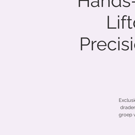
Hands-
Lif
Precisi
Exclusi
draden
groep v