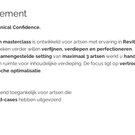
nement
inical Confidence.
n masterclass
 is ontwikkeld voor artsen met ervaring in 
Revit
eken verder willen 
verfijnen, verdiepen en perfectioneren
.
 samengestelde setting
 van 
maximaal 3 artsen
 werkt u 
hand
 ruimte voor inhoudelijke verdieping. De focus ligt op 
vertro
sche optimalisatie
.
tend toegankelijk voor artsen die:
ad-cases
 hebben uitgevoerd