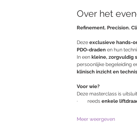
Over het eve
Refinement. Precision. Cl
Deze 
exclusieve hands-o
PDO-draden
 en hun techni
In een 
kleine, zorgvuldig
persoonlijke begeleiding en
klinisch inzicht en techni
Voor wie?
Deze masterclass is uitslui
·        reeds 
enkele liftdra
Meer weergeven