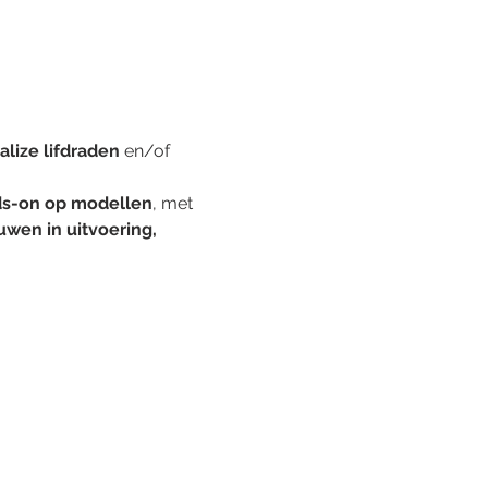
alize lifdraden
 en/of 
s-on op modellen
, met 
uwen in uitvoering, 