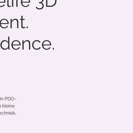
life 3D
ent.
fidence.
 in PDO-
 kleine
echniek,