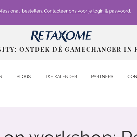
rofessional bestellen. Contacteer ons voor je login & paswoord.
NITY: ONTDEK DÉ GAMECHANGER IN 
S
BLOGS
T&E KALENDER
PARTNERS
CON