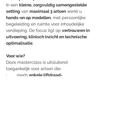
In een 
kleine, zorgvuldig samengestelde 
setting
 van 
maximaal 3 artsen
 werkt u 
hands-on op modellen
, met persoonlijke 
begeleiding en ruimte voor inhoudelijke 
verdieping. De focus ligt op 
vertrouwen in 
uitvoering, klinisch inzicht en technische 
optimalisatie
.
Voor wie?
Deze masterclass is uitsluitend 
toegankelijk voor artsen die:
·        reeds 
enkele liftdraad-
cases
 hebben uitgevoerd
Afficher plus
Partager cet événement