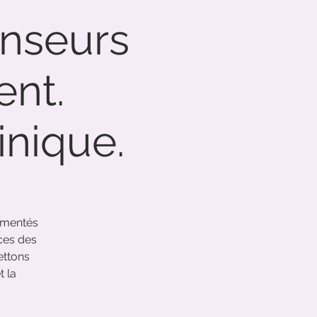
tenseurs
ent.
inique.
imentés
ces des
ettons
t la