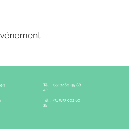
 événement
ten
Tél. : +32 0460 95 88
42
n
Tél. : +31 (85) 002 60
35