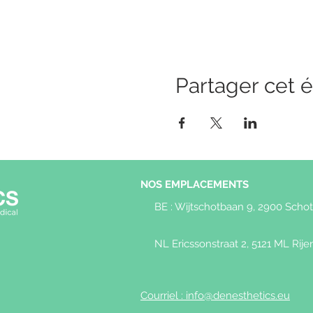
Partager cet
NOS EMPLACEMENTS
BE : Wijtschotbaan 9, 2900 Scho
NL Ericssonstraat 2, 5121 ML Rije
Courriel : info@denesthetics.eu