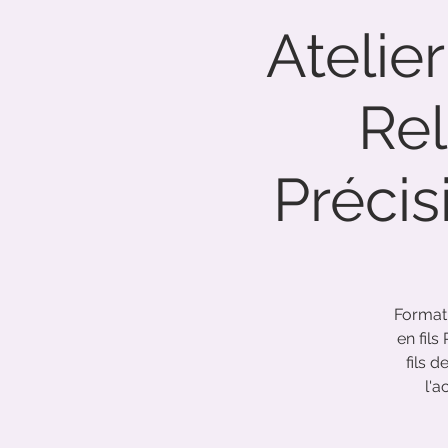
Atelier
Rel
Précis
Format
en fil
fils 
l'a